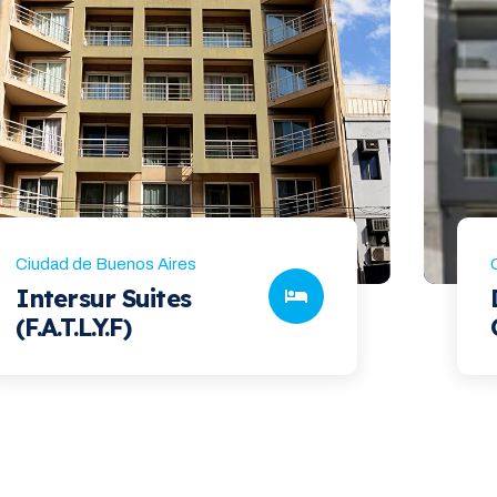
Ciudad de Buenos Aires
Intersur Suites
(F.A.T.L.Y.F)