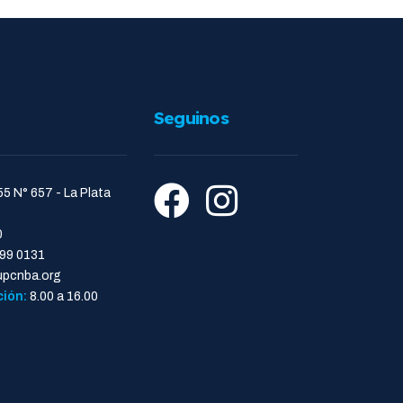
Seguinos
55 N° 657 - La Plata
0
99 0131
pcnba.org
ción:
8.00 a 16.00