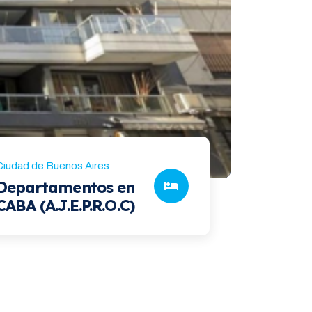
Ciudad de Buenos Aires
Departamentos en
CABA (A.J.E.P.R.O.C)