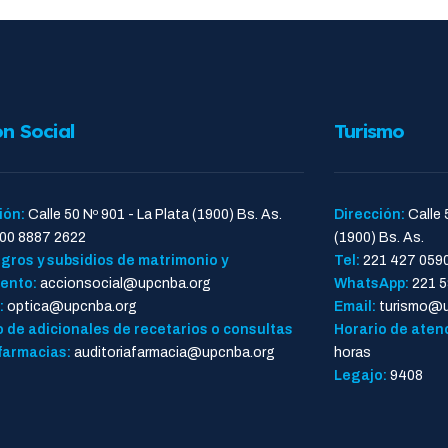
ón Social
Turismo
ión:
Calle 50 Nº 901 - La Plata (1900) Bs. As.
Dirección:
Calle 
00 8887 2622
(1900) Bs. As.
gros y subsidios de matrimonio y
Tel:
221 427 059
ento:
accionsocial@upcnba.org
WhatsApp:
221 5
:
optica@upcnba.org
Email:
turismo@u
 de adicionales de recetarios o consultas
Horario de aten
farmacias:
auditoriafarmacia@upcnba.org
horas
Legajo:
9408