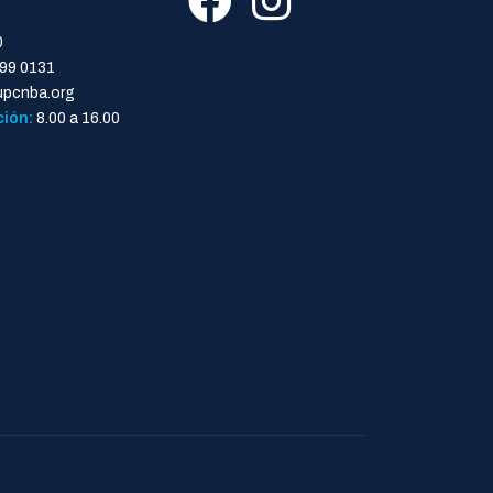
0
99 0131
pcnba.org
ción:
8.00 a 16.00