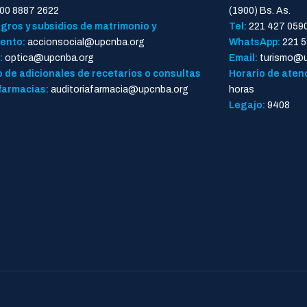
00 8887 2622
(1900) Bs. As.
gros y subsidios de matrimonio y
Tel:
221 427 059
ento:
accionsocial@upcnba.org
WhatsApp:
221 5
:
optica@upcnba.org
Email:
turismo@u
 de adicionales de recetarios o consultas
Horario de aten
farmacias:
auditoriafarmacia@upcnba.org
horas
Legajo:
9408