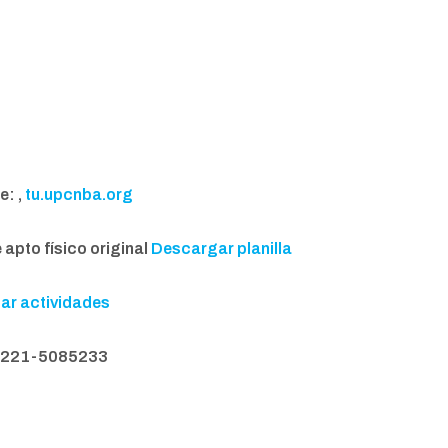
e: ,
tu.upcnba.org
 apto físico original
Descargar planilla
ar actividades
l 221-5085233