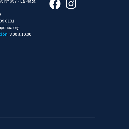
55 N° 657 - La Plata
0
99 0131
pcnba.org
ción:
8.00 a 16.00