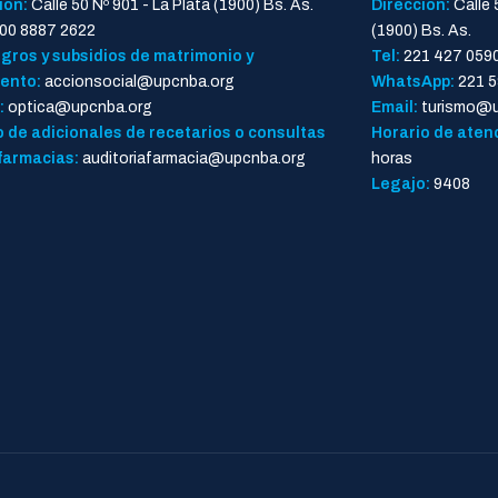
ión:
Calle 50 Nº 901 - La Plata (1900) Bs. As.
Dirección:
Calle 
00 8887 2622
(1900) Bs. As.
gros y subsidios de matrimonio y
Tel:
221 427 059
ento:
accionsocial@upcnba.org
WhatsApp:
221 5
:
optica@upcnba.org
Email:
turismo@u
 de adicionales de recetarios o consultas
Horario de aten
farmacias:
auditoriafarmacia@upcnba.org
horas
Legajo:
9408