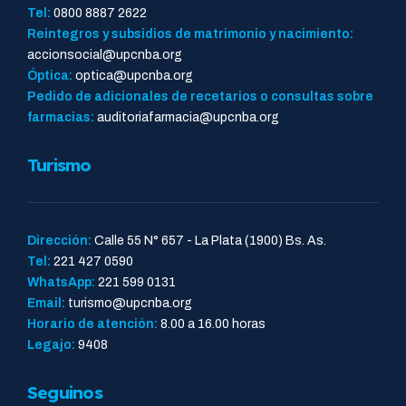
Tel:
0800 8887 2622
Reintegros y subsidios de matrimonio y nacimiento:
accionsocial@upcnba.org
Óptica:
optica@upcnba.org
Pedido de adicionales de recetarios o consultas sobre
farmacias:
auditoriafarmacia@upcnba.org
Turismo
Dirección:
Calle 55 N° 657 - La Plata (1900) Bs. As.
Tel:
221 427 0590
WhatsApp:
221 599 0131
Email:
turismo@upcnba.org
Horario de atención:
8.00 a 16.00 horas
Legajo:
9408
Seguinos